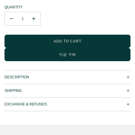
QUANTITY
ADD TO CART
L
O
지금 구매
A
D
I
N
DESCRIPTION
G
.
.
SHIPPING
.
EXCHANGE & REFUNDS