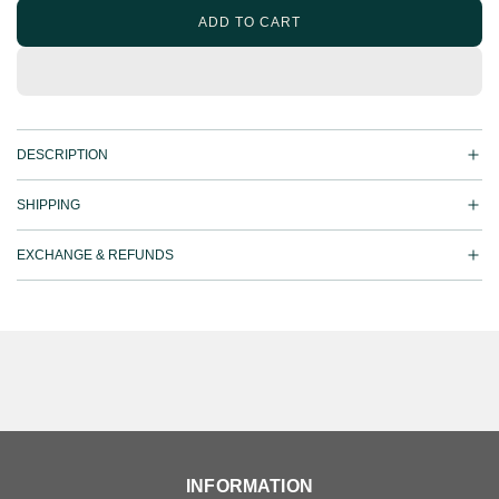
ADD TO CART
L
O
A
D
I
N
DESCRIPTION
G
.
.
SHIPPING
.
EXCHANGE & REFUNDS
INFORMATION