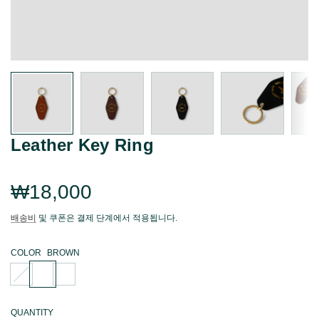
Leather Key Ring
Regular
₩18,000
price
배송비
및 쿠폰은 결제 단계에서 적용됩니다.
COLOR
BROWN
T
B
B
A
R
L
N
O
A
N
W
C
QUANTITY