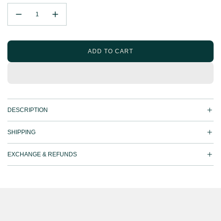
E
N
K
D
ADD TO CART
L
O
A
D
I
N
DESCRIPTION
G
.
.
SHIPPING
.
EXCHANGE & REFUNDS