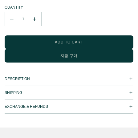
QUANTITY
ADD TO CART
L
O
지금 구매
A
D
I
N
DESCRIPTION
G
.
.
SHIPPING
.
EXCHANGE & REFUNDS